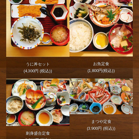
お魚定食
うに丼セット
(1,800円(税込))
(4,300円 (税込))
まつや定食
(3,900円 (税込))
刺身盛合定食