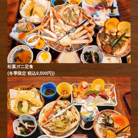
松葉ガニ定食
(冬季限定 税込9,500円))