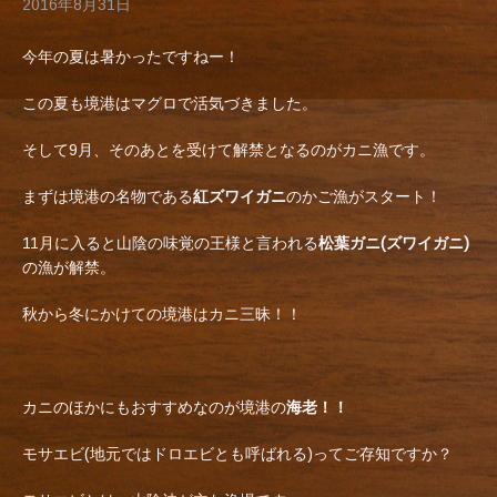
2016年8月31日
今年の夏は暑かったですねー！
この夏も境港はマグロで活気づきました。
そして9月、そのあとを受けて解禁となるのがカニ漁です。
まずは境港の名物である
紅ズワイガニ
のかご漁がスタート！
11月に入ると山陰の味覚の王様と言われる
松葉ガニ(ズワイガニ)
の漁が解禁。
秋から冬にかけての境港はカニ三昧！！
カニのほかにもおすすめなのが境港の
海老！！
モサエビ(地元ではドロエビとも呼ばれる)ってご存知ですか？